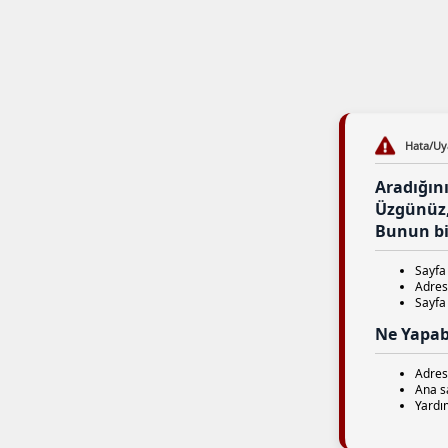
Hata/Uy
Aradığın
Üzgünüz, 
Bunun bir
Sayfa 
Adres 
Sayfa 
Ne Yapabi
Adres
Ana s
Yardım