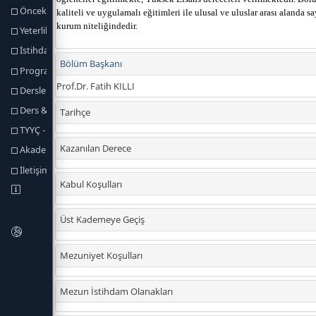
Önceki Öğrenmenin Tanınması
Yeterlilik Koşulları ve Kuralları
İstihdam Olanakları
Program Yeterlikleri
Dersler
Ders & Program Yeterlilikleri İlişkisi
TYYÇ - Program Yeterlilikleri İlişkisi
Akademik Personel
İletişim