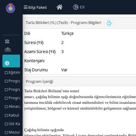
Bilgi Paketi
EN
Eğitim Türü (Amaçlar) ve Hedefler
Program Hakkında
Program Profili
Program Yetkilileri
Alınacak Derece
Kabul Koşulları
Üst Kademeye Geçiş
Mezuniyet Koşulları