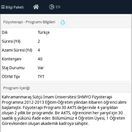
Bilgi Paketi
EN
rsitesi