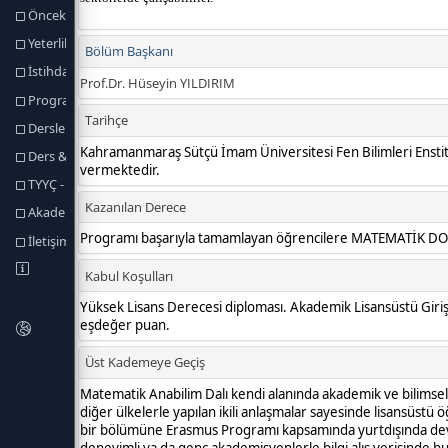
Önceki Öğrenmenin Tanınması
Yeterlilik Koşulları ve Kuralları
İstihdam Olanakları
Program Yeterlikleri
Dersler
Ders & Program Yeterlilikleri İlişkisi
TYYÇ - Program Yeterlilikleri İlişkisi
Akademik Personel
İletişim