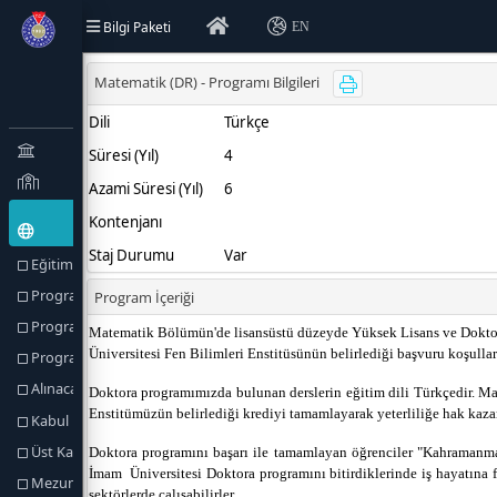
Bilgi Paketi
EN
Eğitim Türü (Amaçlar) ve Hedefler
Program Hakkında
Program Profili
Program Yetkilileri
Alınacak Derece
Kabul Koşulları
Üst Kademeye Geçiş
Mezuniyet Koşulları