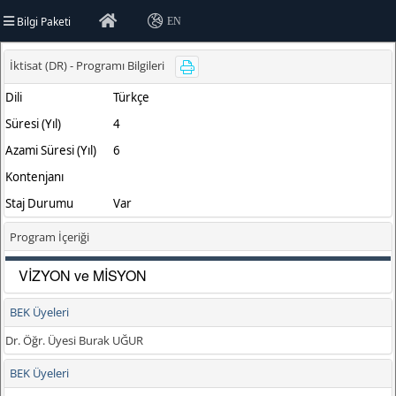
Bilgi Paketi
EN
rsitesi