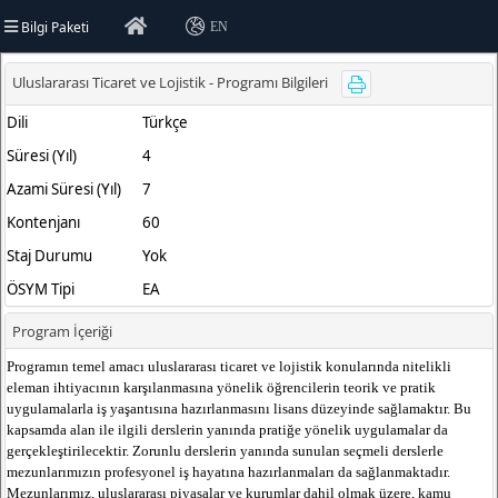
Bilgi Paketi
EN
rsitesi