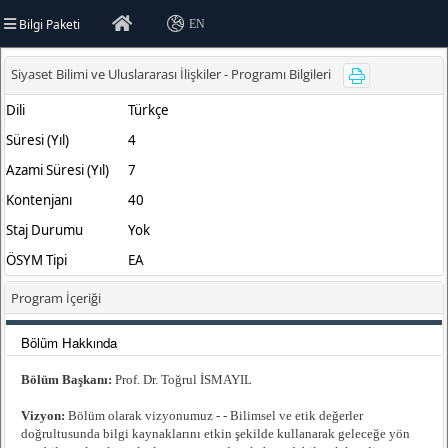
Bilgi Paketi
EN
rsitesi