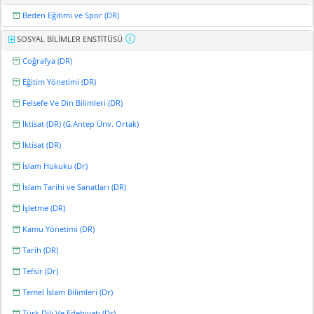
Beden Eğitimi ve Spor (DR)
SOSYAL BİLİMLER ENSTİTÜSÜ
Coğrafya (DR)
Eğitim Yönetimi (DR)
Felsefe Ve Din Bilimleri (DR)
İktisat (DR) (G.Antep Ünv. Ortak)
İktisat (DR)
İslam Hukuku (Dr)
İslam Tarihi ve Sanatları (DR)
İşletme (DR)
Kamu Yönetimi (DR)
Tarih (DR)
Tefsir (Dr)
Temel İslam Bilimleri (Dr)
Türk Dili Ve Edebiyatı (Dr)